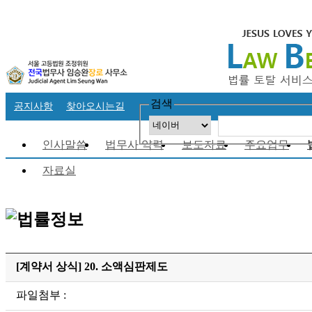
검색
공지사항
찾아오시는길
인사말씀
법무사 약력
보도자료
주요업무
자료실
[계약서 상식] 20. 소액심판제도
파일첨부 :